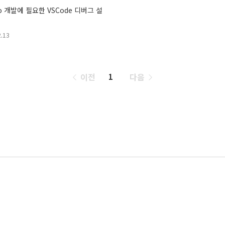
go 개발에 필요한 VSCode 디버그 설
.13
페
이전
다음
1
이
징