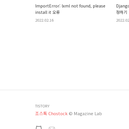
ImportError: lxml not found, please
Djan
install it 오류
정하기
2022.02.16
2022.02
TISTORY
조스톡 Chostock
© Magazine Lab