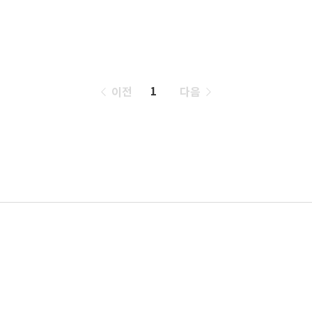
페
이전
다음
1
이
징