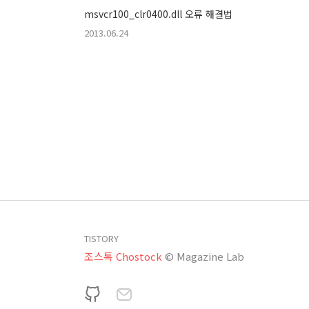
msvcr100_clr0400.dll 오류 해결법
2013.06.24
TISTORY
조스톡 Chostock
© Magazine Lab