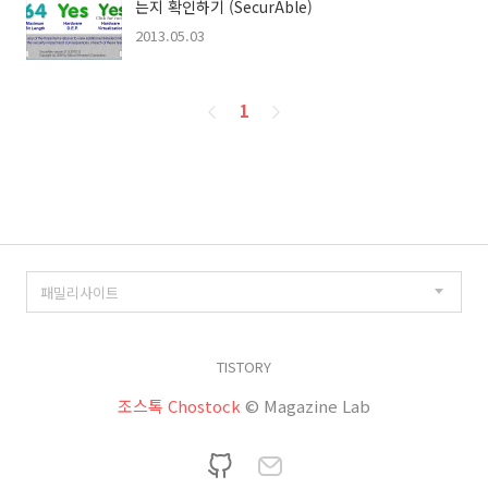
는지 확인하기 (SecurAble)
2013.05.03
페
1
이
징
TISTORY
조스톡 Chostock
© Magazine Lab