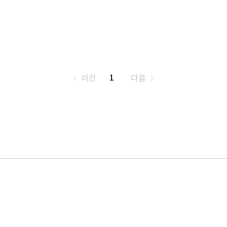
페
이전
다음
1
이
징