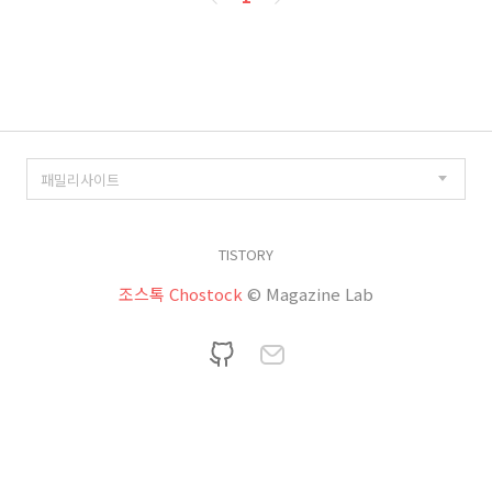
이
징
TISTORY
조스톡 Chostock
© Magazine Lab