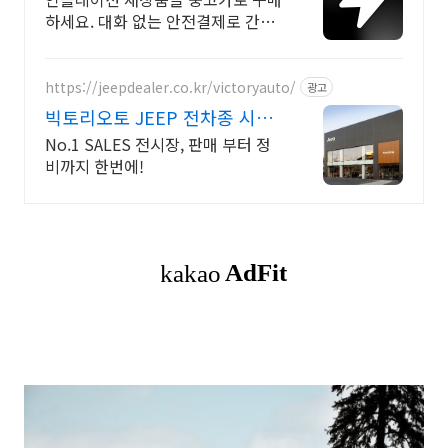
하세요. 대화 없는 안전결제로 간편
하게! 전국 각지에서 올라오는 전국
구 최다 상품 매일 10만 개 이상의
신규 상품 업로드
https://jeepdealer.co.kr/victoryauto/
광고
빅토리오토 JEEP 전차종 시승
가능,친절한 상담
No.1 SALES 전시장, 판매 부터 정
비까지 한번에!