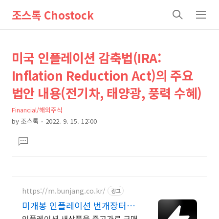
조스톡 Chostock
검
메
색
뉴
상
본
미국 인플레이션 감축법(IRA:
문
세
Inflation Reduction Act)의 주요
제
컨
법안 내용(전기차, 태양광, 풍력 수혜)
목
텐
츠
Financial/해외주식
by
조스톡
2022. 9. 15. 12:00
본
댓
문
글
달
기
https://m.bunjang.co.kr/
광고
미개봉 인플레이션 번개장터
국내 최대 브랜드 중고거래
인플레이션 새상품을 중고가로 구매