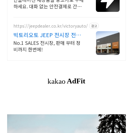
하세요. 대화 없는 안전결제로 간편
하게! 전국 각지에서 올라오는 전국
구 최다 상품 매일 10만 개 이상의
신규 상품 업로드
https://jeepdealer.co.kr/victoryauto/
광고
빅토리오토 JEEP 전시장 전차
종 시승가능,친절한 상담
No.1 SALES 전시장, 판매 부터 정
비까지 한번에!