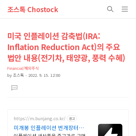
조스톡 Chostock
검
메
색
뉴
상
본
미국 인플레이션 감축법(IRA:
문
세
Inflation Reduction Act)의 주요
제
컨
법안 내용(전기차, 태양광, 풍력 수혜)
목
텐
츠
Financial/해외주식
by
조스톡
2022. 9. 15. 12:00
본
댓
문
글
달
기
https://m.bunjang.co.kr/
광고
미개봉 인플레이션 번개장터
국내 최대 브랜드 중고거래
인플레이션 새상품을 중고가로 구매