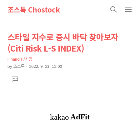
조스톡 Chostock
검
메
색
뉴
상
본
스타일 지수로 증시 바닥 찾아보자
문
세
(Citi Risk L-S INDEX)
제
컨
목
Financial/시장
텐
by
조스톡
2022. 9. 23. 12:00
츠
본
댓
문
글
달
기