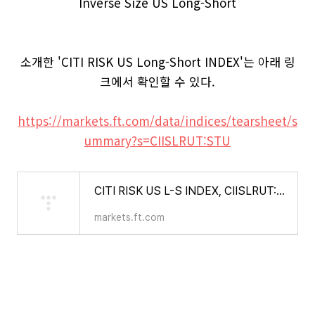
Inverse Size US Long-Short
소개한 'CITI RISK US Long-Short INDEX'는 아래 링
크에서 확인할 수 있다.
https://markets.ft.com/data/indices/tearsheet/s
ummary?s=CIISLRUT:STU
CITI RISK US L-S INDEX, CIISLRUT:STU Summary - FT.com
markets.ft.com