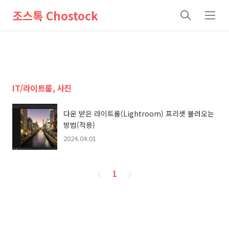
조스톡 Chostock
검
메
색
뉴
IT/라이트룸, 사진
다운 받은 라이트룸(Lightroom) 프리셋 불러오는
방법(적용)
2024.04.01
페
1
이
징