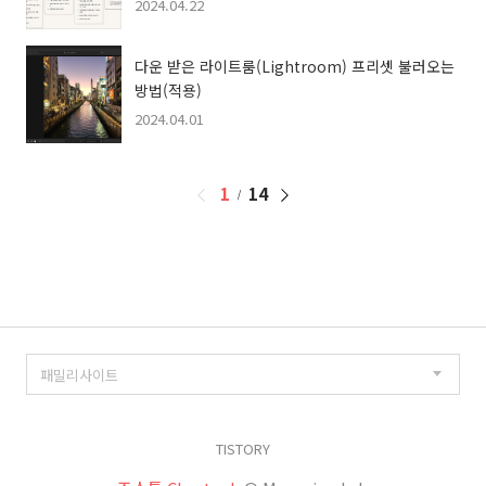
2024.04.22
다운 받은 라이트룸(Lightroom) 프리셋 불러오는
방법(적용)
2024.04.01
페
1
14
이
징
TISTORY