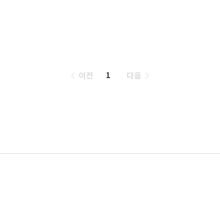
페
이전
다음
1
이
징