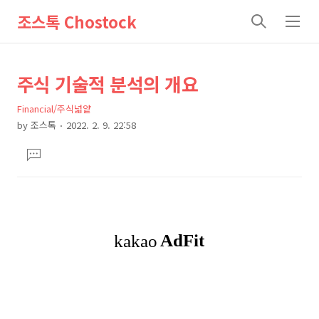
조스톡 Chostock
검
메
색
뉴
상
본
주식 기술적 분석의 개요
문
세
Financial/주식넓얕
제
컨
by
조스톡
2022. 2. 9. 22:58
목
본
텐
댓
문
츠
글
달
기