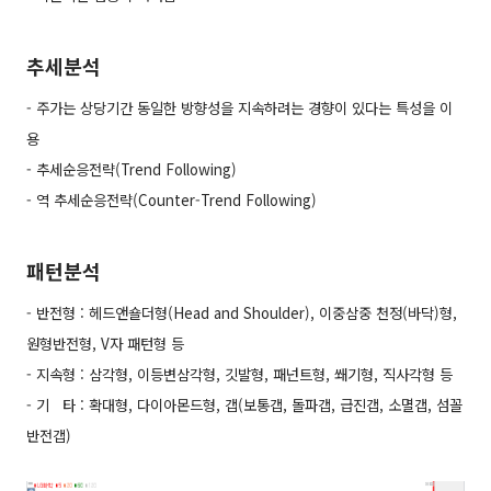
추세분석
- 주가는 상당기간 동일한 방향성을 지속하려는 경향이 있다는 특성을 이
용
- 추세순응전략(Trend Following)
- 역 추세순응전략(Counter-Trend Following)
패턴분석
- 반전형 : 헤드앤숄더형(Head and Shoulder), 이중삼중 천정(바닥)형,
원형반전형, V자 패턴형 등
- 지속형 : 삼각형, 이등변삼각형, 깃발형, 패넌트형, 쐐기형, 직사각형 등
- 기 타 : 확대형, 다이아몬드형, 갭(보통갭, 돌파갭, 급진갭, 소멸갭, 섬꼴
반전갭)